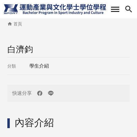
移
至
主
首頁
內
容
白濟鈞
學生介紹
分類
快速分享
內容介紹