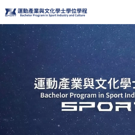
移
至
主
內
容