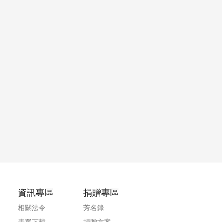
資訊專區
捐贈專區
相關法令
芳名錄
表單下載
捐贈方案