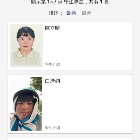
顯示第 1~7 筆 學生專區，共有 1 頁
排序：
最新
最舊
陳立晴
學生介紹
白濟鈞
學生介紹