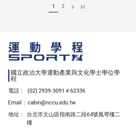
Pagination
Next page
Last page
1
2
››
»
國立政治大學運動產業與文化學士學位學
程
電話：
(02) 2939-3091＃62336
Email：
cabin@nccu.edu.tw
地址：
台北市文山區指南路二段64號風雩樓二
樓