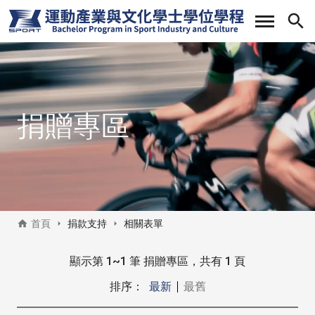
移
至
主
內
容
捐贈專區
首頁
捐款支持
相關表單
捐贈專區側邊選
顯示第 1~1 筆 捐贈專區，共有 1 頁
排序：
最新
最舊