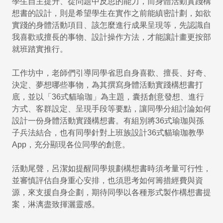
學生自主提升、從問題中反思的能力，而身體活動實踐構
想書的設計，則是希望學生在實作之前能縝密計劃，如欲
實踐的身體活動項目、該怎麼進行成果呈現等，先認識自
我喜歡或擅長的事物、設計操作方法，才能讓計畫更按部
就班踏實推行。
工作坊中，老師們引導同學省思自身喜歡、擅長、好奇、
決定、夢想哪些事物，為其撰寫身體活動實踐構想書打
底，並以「36式貓瑜珈」為主題，囊括創意發想、進行
方式、客群設定、呈現手段等要點，讓同學分組討論如何
設計一份身體活動實踐構想書。有組別將36式瑜珈與孫
子兵法結合，也有同學針對上班族設計36式貓瑜珈教學
App，充分顯現各位同學的創意。
活動尾聲，呂潔如提醒同學規劃構想書時須考量可行性，
並審慎評估自身重心安排，也須思考如何籌措經費與資
源，來支援自身企劃，期待同學以各種形式製作構想書提
案，淋漓盡致揮灑靈感。