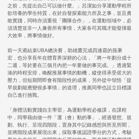
之前，先提出自己可以做什麼。」呂潔如分享運動學程所
欲培養的學生特質，在於自發探索能力所及之事，並且勇
敢實踐，同時亦須重視「團隊合作」，在運動領域中，必
須清楚並非一人兼善所有事情，大家各司其職才能發揮最
大效率，將事情做好。
前一天甫結束UBA總決賽，助雄鷹完成四連霸的孫秉
宏，也分享長年在體育界深耕的心法，「將一年劃分成十
二週，等於要在三個月內把一年要做的事完成。」透過緊
湊的時程安排，喚醒推展事情的動機，縱使得承受偌大的
壓力，但短期間即會有階段性的成果，另外從中領悟「提
早規劃能應變很多事情」的道理，推薦同學也設立目標讓
自己進行挑戰。
「身體活動實踐自主學習」為運動學程必修課，在課程
中，同學藉由做一件「運（會）動的事」，經過發想、規
劃、執行、呈現四階段，置身其中記錄感想與所見所聞，
並將階段成果展現出來，採取事後認證學分的方式，考驗