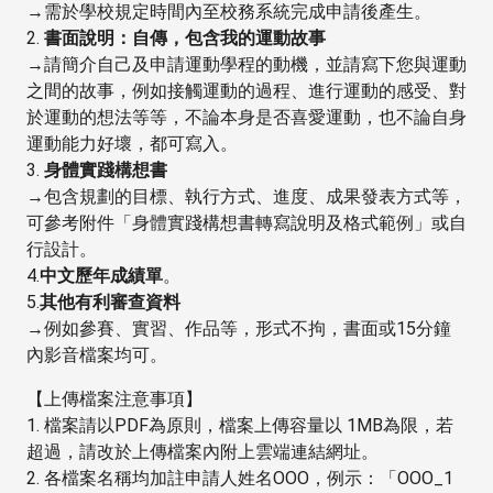
→需於學校規定時間內至校務系統完成申請後產生。
2.
書面說明：自傳，包含我的運動故事
→請簡介自己及申請運動學程的動機，並請寫下您與運動
之間的故事，例如接觸運動的過程、進行運動的感受、對
於運動的想法等等，不論本身是否喜愛運動，也不論自身
運動能力好壞，都可寫入。
3.
身體實踐構想書
→包含規劃的目標、執行方式、進度、成果發表方式等，
可參考附件「身體實踐構想書轉寫說明及格式範例」或自
行設計。
4.
中文歷年成績單
。
5.
其他有利審查資料
→例如參賽、實習、作品等，形式不拘，書面或15分鐘
內影音檔案均可。
【上傳檔案注意事項】
1. 檔案請以PDF為原則，檔案上傳容量以 1MB為限，若
超過，請改於上傳檔案內附上雲端連結網址。
2. 各檔案名稱均加註申請人姓名OOO，例示：「OOO_1