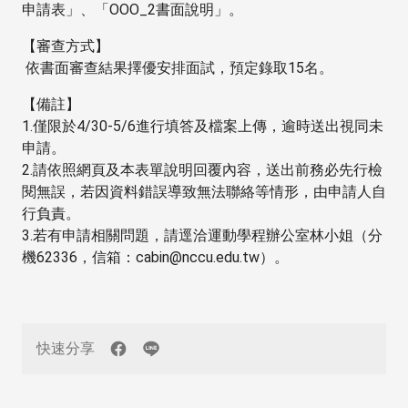
申請表」、「OOO_2書面說明」。
【審查方式】
依書面審查結果擇優安排面試，預定錄取15名。
【備註】
1.僅限於4/30-5/6進行填答及檔案上傳，逾時送出視同未
申請。
2.請依照網頁及本表單說明回覆內容，送出前務必先行檢
閱無誤，若因資料錯誤導致無法聯絡等情形，由申請人自
行負責。
3.若有申請相關問題，請逕洽運動學程辦公室林小姐（分
機62336，信箱：cabin@nccu.edu.tw）。
快速分享